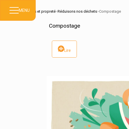
MENU
Accueil
>
Déchets et propreté
>
Réduisons nos déchets
>
Compostage
Compostage
Lire