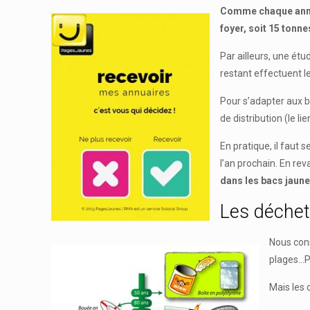
Comme chaque année,
foyer, soit 15 tonn
Par ailleurs, une ét
restant effectuent l
Pour s’adapter aux b
de distribution (le li
En pratique, il faut 
l’an prochain. En re
dans les bacs jaun
Les déchet
Nous cons
plages…Po
Mais les 