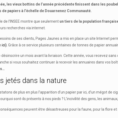
 les vieux bottins de l’année précédente finissent dans les poubell
es de papiers à l’échelle de Douarnenez Communauté.
ude de l’INSEE montre que seulement
un tiers de la population français
eurs recherches via internet.
esoins de ses clients, Pages Jaunes a mis en place un site Internet p
en
ici).
Grâce à ce service plusieurs centaines de tonnes de papier annuair
se désinscrire un mois avant la livraison. Cette année, vous recevez sans
vanche si vous souhaitez continuer à recevoir les annuaires dans vos boît
es…
s jetés dans la nature
tatons de plus en plus l’apparition d’un papier par ici, d’un mégot de ci
urquoi sont-ils présents à nos pieds ? L’incivilité des gens, les animau
conséquences peuvent être désastreuses pour la faune, pour la flore e