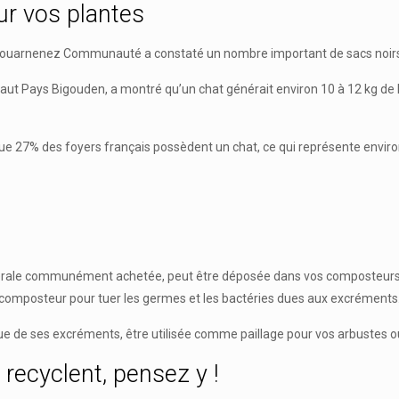
our vos plantes
e Douarnenez Communauté a constaté un nombre important de sacs noirs r
Pays Bigouden, a montré qu’un chat générait environ 10 à 12 kg de litiè
e 27% des foyers français possèdent un chat, ce qui représente environ
e minérale communément achetée, peut être déposée dans vos composteurs 
re composteur pour tuer les germes et les bactéries dues aux excréments
urvue de ses excréments, être utilisée comme paillage pour vos arbustes 
recyclent, pensez y !