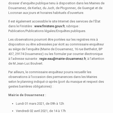
dossier d’enquête publique tenu à disposition dans les Mairies de
Douarnenez, de Kerlaz, du Juch, de Plogonnec, de Guengat et de
Locronan aux jours et horaires habituels d’ouverture.
Il est également accessible le site Internet des services de l’État
dans le Finistère :
www.finistere.gouv.fr
, rubrique :
Publication/Publications légales/Enquêtes publiques.
Les observations pourront être portées sur les registres mis à
disposition ou être adressées par écrit au commissaire enquêteur
au siège de l’enquête (Mairie de Douarnenez, 16 rue Berthelot, BP
437, 29174 Douarnenez) ou les formuler par courrier électronique
à l’adresse suivante :
regie.eau@mairie-douarnenez.fr
, à l’attention
de M.Jean-Luc Boulvert.
Par ailleurs, le commissaire enquêteur pourra recueillir les
observations à l’occasion des permanences dans les Mairies
selon le planning indiqué ci-après (port du masque et respect des
gestes barrières obligatoires) :
Mairie de Douarnenez :
Lundi 01 mars 2021, de 09h à 12h
Vendredi 02 avril 2021, de 14 à 17h