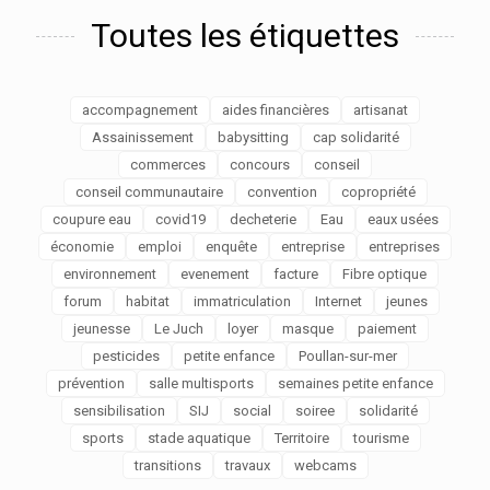
Toutes les étiquettes
accompagnement
aides financières
artisanat
Assainissement
babysitting
cap solidarité
commerces
concours
conseil
conseil communautaire
convention
copropriété
coupure eau
covid19
decheterie
Eau
eaux usées
économie
emploi
enquête
entreprise
entreprises
environnement
evenement
facture
Fibre optique
forum
habitat
immatriculation
Internet
jeunes
jeunesse
Le Juch
loyer
masque
paiement
pesticides
petite enfance
Poullan-sur-mer
prévention
salle multisports
semaines petite enfance
sensibilisation
SIJ
social
soiree
solidarité
sports
stade aquatique
Territoire
tourisme
transitions
travaux
webcams