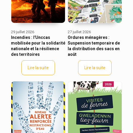
29 juillet 2026
27 juillet 2026
Incendies : l’Unccas
Ordures ménagères :
mobilisée pour la solidarité
Suspension temporaire de
nationale et la résilience
la distribution des sacs en
des territoires
août
Lire la suite
Lire la suite