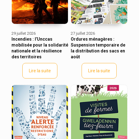
29 juillet 2026
27 juillet 2026
Incendies : l’Unccas
Ordures ménagères :
mobilisée pour la solidarité
Suspension temporaire de
nationale et la résilience
la distribution des sacs en
des territoires
août
Lire la suite
Lire la suite