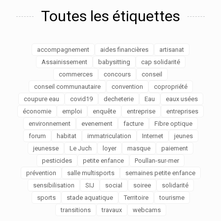
Toutes les étiquettes
accompagnement
aides financières
artisanat
Assainissement
babysitting
cap solidarité
commerces
concours
conseil
conseil communautaire
convention
copropriété
coupure eau
covid19
decheterie
Eau
eaux usées
économie
emploi
enquête
entreprise
entreprises
environnement
evenement
facture
Fibre optique
forum
habitat
immatriculation
Internet
jeunes
jeunesse
Le Juch
loyer
masque
paiement
pesticides
petite enfance
Poullan-sur-mer
prévention
salle multisports
semaines petite enfance
sensibilisation
SIJ
social
soiree
solidarité
sports
stade aquatique
Territoire
tourisme
transitions
travaux
webcams