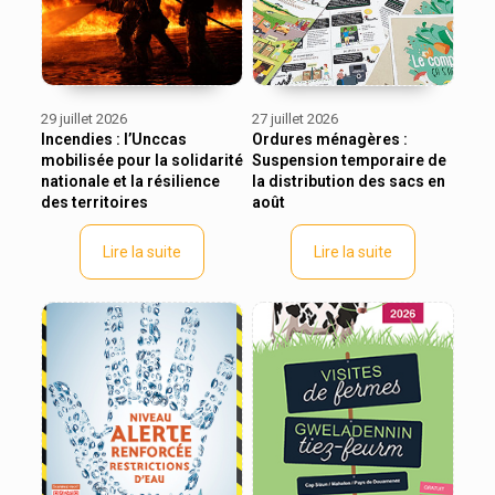
29 juillet 2026
27 juillet 2026
Incendies : l’Unccas
Ordures ménagères :
mobilisée pour la solidarité
Suspension temporaire de
nationale et la résilience
la distribution des sacs en
des territoires
août
Lire la suite
Lire la suite