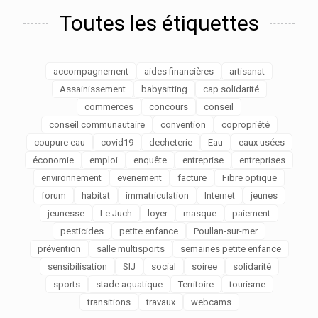
Toutes les étiquettes
accompagnement
aides financières
artisanat
Assainissement
babysitting
cap solidarité
commerces
concours
conseil
conseil communautaire
convention
copropriété
coupure eau
covid19
decheterie
Eau
eaux usées
économie
emploi
enquête
entreprise
entreprises
environnement
evenement
facture
Fibre optique
forum
habitat
immatriculation
Internet
jeunes
jeunesse
Le Juch
loyer
masque
paiement
pesticides
petite enfance
Poullan-sur-mer
prévention
salle multisports
semaines petite enfance
sensibilisation
SIJ
social
soiree
solidarité
sports
stade aquatique
Territoire
tourisme
transitions
travaux
webcams