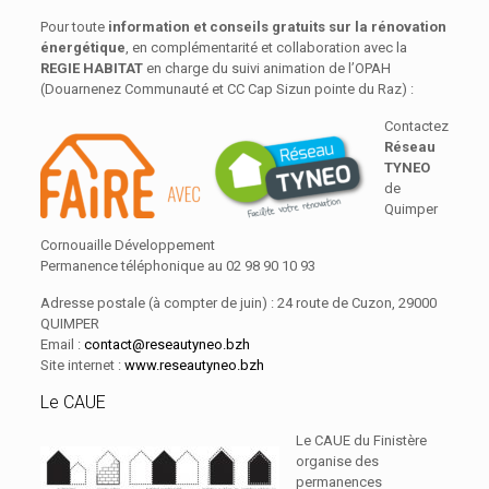
Pour toute
information et conseils gratuits sur la rénovation
énergétique
, en complémentarité et collaboration avec la
REGIE HABITAT
en charge du suivi animation de l’OPAH
(Douarnenez Communauté et CC Cap Sizun pointe du Raz) :
Contactez
Réseau
TYNEO
de
Quimper
Cornouaille Développement
Permanence téléphonique au 02 98 90 10 93
Adresse postale (à compter de juin) : 24 route de Cuzon, 29000
QUIMPER
Email :
contact@reseautyneo.bzh
Site internet :
www.reseautyneo.bzh
Le CAUE
Le CAUE du Finistère
organise des
permanences