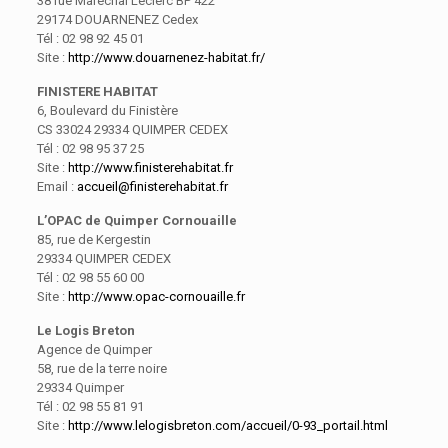
38 rue Maréchal Leclerc BP 422
29174 DOUARNENEZ Cedex
Tél : 02 98 92 45 01
Site :
http://www.douarnenez-habitat.fr/
FINISTERE HABITAT
6, Boulevard du Finistère
CS 33024 29334 QUIMPER CEDEX
Tél : 02 98 95 37 25
Site :
http://www.finisterehabitat.fr
Email :
accueil@finisterehabitat.fr
L’OPAC de Quimper Cornouaille
85, rue de Kergestin
29334 QUIMPER CEDEX
Tél : 02 98 55 60 00
Site :
http://www.opac-cornouaille.fr
Le Logis Breton
Agence de Quimper
58, rue de la terre noire
29334 Quimper
Tél : 02 98 55 81 91
Site :
http://www.lelogisbreton.com/accueil/0-93_portail.html