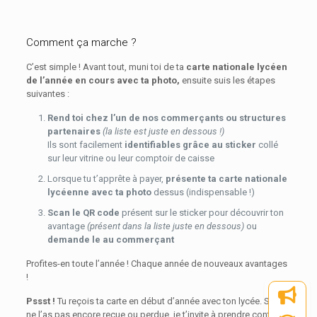
Comment ça marche ?
C’est simple ! Avant tout, muni toi de ta
carte nationale lycéen
de l’année en cours avec ta photo,
ensuite suis les étapes
suivantes :
Rend toi chez l’un de nos commerçants ou structures
partenaires
(la liste est juste en dessous !)
Ils sont facilement
identifiables grâce au sticker
collé
sur leur vitrine ou leur comptoir de caisse
Lorsque tu t’apprête à payer,
présente ta carte nationale
lycéenne avec ta photo
dessus (indispensable !)
Scan le QR code
présent sur le sticker pour découvrir ton
avantage
(présent dans la liste juste en dessous)
ou
demande le au commerçant
Profites-en toute l’année ! Chaque année de nouveaux avantages
!
Pssst !
Tu reçois ta carte en début d’année avec ton lycée. Si tu
ne l’as pas encore reçue ou perdue, je t’invite à prendre contact