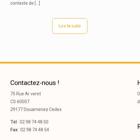
contexte de
[…]
Lire la suite
Contactez-nous !
75 Rue Ar veret
O
CS 60007
d
29177 Douarnenez Cedex
Tél
: 02 98 74 48 50
Fax
: 02 98 74 48 54