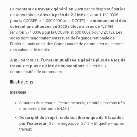
Le
montant de travaux généré en 2020
par ce dispositif sur les
deux territoires
s’élève à près de 2,2 M€
(environ 1 123 000€
pour la CCCSPR et 1 050 000€ pour DZCTE)
.
Le
montant total des
subventions allouées en 2020 s’élève à près de 1,2 M€
(environ 574 000€ pour la CCCSPR et 600 000€ pour DZCTE). Les
aides sont majoritairement issues de l’Agence Nationale de
l’Habitat, mais aussi des Communauté de communes ou encore
des caisses de retraite.
A mi-parcours, l’OPAH mutualisée a généré
plus de 6 M€ de
travaux
et
plus de 3 M€ de subventions
sur les deux
communautés de communes.
Illustrations
ENERGIE
Situation du ménage : Personne seule, retraitée, revenus très
modestes (plafonds ANAH)
Descriptif du projet : isolation thermique de 3 façades
par l’extérieur.
Gain énergétique : 27 % – Etiquette F après
travaux