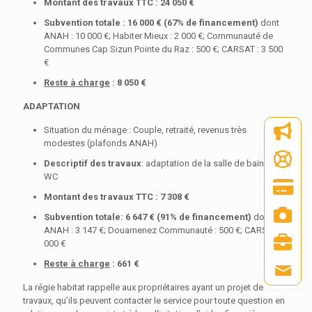
Montant des travaux TTC :
24 050
€
Subvention totale :
16 000
€ (
67
% de financement)
dont
ANAH : 10 000 €; Habiter Mieux : 2 000 €; Communauté de
Communes Cap Sizun Pointe du Raz : 500 €; CARSAT : 3 500
€
Reste à charge
:
8 050
€
ADAPTATION
Situation du ménage : Couple, retraité, revenus très
modestes (plafonds ANAH)
Descriptif des travaux
: adaptation de la salle de bain et
WC
Montant des travaux TTC :
7 308
€
Subvention totale:
6 647 € (91
% de financement)
dont
ANAH : 3 147 €; Douarnenez Communauté : 500 €; CARSAT : 3
000 €
Reste à charge
:
661
€
La régie habitat rappelle aux propriétaires ayant un projet de
travaux, qu’ils peuvent contacter le service pour toute question en