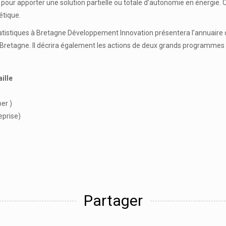
our apporter une solution partielle ou totale d’autonomie en énergie
étique.
Statistiques à Bretagne Développement Innovation
présentera l’annuaire 
e en Bretagne. Il décrira également les actions de deux grands program
ille
er )
eprise)
Partager