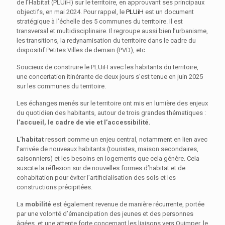
de l’Habitat (PLUiH) sur le territoire, en approuvant ses principaux
objectifs, en mai 2024. Pour rappel, le
PLUiH
est un document
stratégique à l’échelle des 5 communes du territoire. Il est
transversal et multidisciplinaire. Il regroupe aussi bien l’urbanisme,
les transitions, la redynamisation du territoire dans le cadre du
dispositif Petites Villes de demain (PVD), etc.
Soucieux de construire le PLUiH avec les habitants du territoire,
une concertation itinérante de deux jours s’est tenue en juin 2025
sur les communes du territoire.
Les échanges menés sur le territoire ont mis en lumière des enjeux
du quotidien des habitants, autour de trois grandes thématiques :
l’accueil, le cadre de vie et l’accessibilité.
L’habitat
ressort comme un enjeu central, notamment en lien avec
l’arrivée de nouveaux habitants (touristes, maison secondaires,
saisonniers) et les besoins en logements que cela génère. Cela
suscite la réflexion sur de nouvelles formes d’habitat et de
cohabitation pour éviter l’artificialisation des sols et les
constructions précipitées.
La
mobilité
est également revenue de manière récurrente, portée
par une volonté d’émancipation des jeunes et des personnes
âgées, et une attente forte concernant les liaisons vers Quimper, le