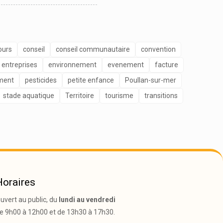
ours
conseil
conseil communautaire
convention
entreprises
environnement
evenement
facture
ment
pesticides
petite enfance
Poullan-sur-mer
stade aquatique
Territoire
tourisme
transitions
Horaires
uvert au public, du
lundi au vendredi
e 9h00 à 12h00 et de 13h30 à 17h30.