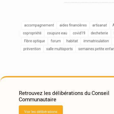
accompagnement
aides financières
artisanat
copropriété
coupure eau
covid19
decheterie
Fibre optique
forum
habitat
immatriculation
prévention
salle multisports
semaines petite enfa
Retrouvez les délibérations du Conseil
Communautaire
Voir les délibérations