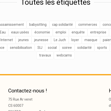
Toutes les étiquettes
Assainissement
babysitting
cap solidarité
commerces
conc
Eau
eaux usées
économie
emploi
enquête
entreprise
Internet
jeunes
jeunesse
Le Juch
loyer
masque
paie
nce
sensibilisation
SIJ
social
soiree
solidarité
sports
travaux
webcams
Contactez-nous !
75 Rue Ar veret
O
CS 60007
d