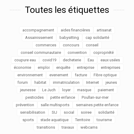
Toutes les étiquettes
accompagnement
aides financières
artisanat
Assainissement
babysitting
cap solidarité
commerces
concours
conseil
conseil communautaire
convention
copropriété
coupure eau
covid19
decheterie
Eau
eaux usées
économie
emploi
enquête
entreprise
entreprises
environnement
evenement
facture
Fibre optique
forum
habitat
immatriculation
Internet
jeunes
jeunesse
Le Juch
loyer
masque
paiement
pesticides
petite enfance
Poullan-sur-mer
prévention
salle multisports
semaines petite enfance
sensibilisation
SIJ
social
soiree
solidarité
sports
stade aquatique
Territoire
tourisme
transitions
travaux
webcams