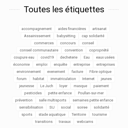
Toutes les étiquettes
accompagnement
aides financières
artisanat
Assainissement
babysitting
cap solidarité
commerces
concours
conseil
conseil communautaire
convention
copropriété
coupure eau
covid19
decheterie
Eau
eaux usées
économie
emploi
enquête
entreprise
entreprises
environnement
evenement
facture
Fibre optique
forum
habitat
immatriculation
Internet
jeunes
jeunesse
Le Juch
loyer
masque
paiement
pesticides
petite enfance
Poullan-sur-mer
prévention
salle multisports
semaines petite enfance
sensibilisation
SIJ
social
soiree
solidarité
sports
stade aquatique
Territoire
tourisme
transitions
travaux
webcams