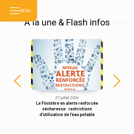
MENU
À la une & Flash infos
27 juillet 2026
Suspension
Le Finistère en alerte renforcée
Visites 
ibution des
sécheresse : restrictions
gratuite
d’utilisation de l’eau potable
loc