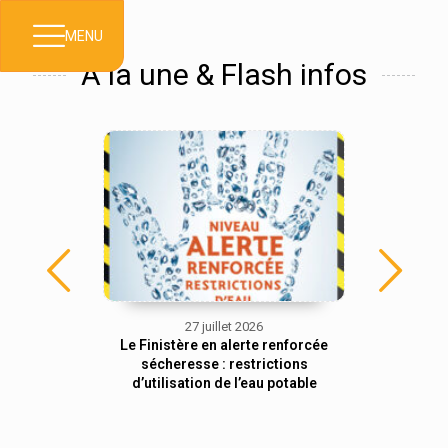
MENU
À la une & Flash infos
27 juillet 2026
Suspension
Le Finistère en alerte renforcée
Visites 
ibution des
sécheresse : restrictions
gratuite
d’utilisation de l’eau potable
loc