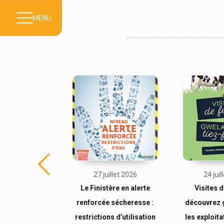
MENU
illet 2026
27 juillet 2026
24 jui
ménagères :
Le Finistère en alerte
Visites d
n temporaire
renforcée sécheresse :
découvrez 
tribution des
restrictions d’utilisation
les exploita