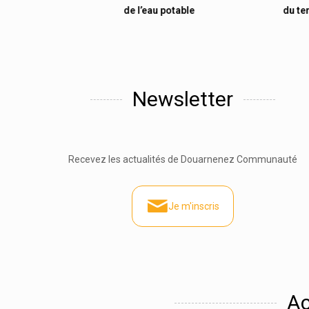
 en août
de l’eau potable
du te
Newsletter
Recevez les actualités de Douarnenez Communauté
Je m'inscris
Ac