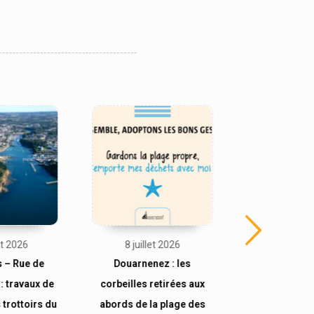
et 2026
8 juillet 2026
7 juille
s – Rue de
Douarnenez : les
Flash Infos
: travaux de
corbeilles retirées aux
d’eau progr
 trottoirs du
abords de la plage des
juillet