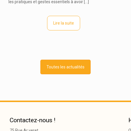
les pratiques et gestes essentiels à avoir
[…]
Lire la suite
Toutes les actualités
Contactez-nous !
75 Rue Ar veret
O