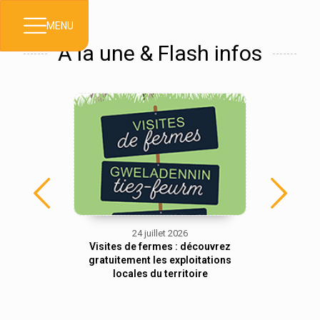
MENU
À la une & Flash infos
24 juillet 2026
 renforcée
Visites de fermes : découvrez
Fêtes ma
ictions
gratuitement les exploitations
navettes 
u potable
locales du territoire
TUD’Bu
d