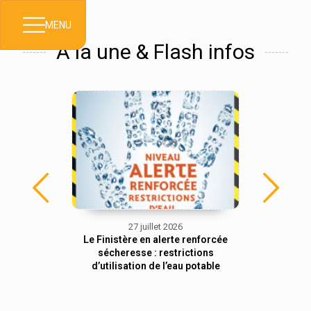
MENU
À la une & Flash infos
27 juillet 2026
Suspension
Le Finistère en alerte renforcée
Visites 
ibution des
sécheresse : restrictions
gratuite
d’utilisation de l’eau potable
loc