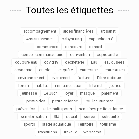
Toutes les étiquettes
accompagnement
aides financières
artisanat
Assainissement
babysitting
cap solidarité
commerces
concours
conseil
conseil communautaire
convention
copropriété
coupure eau
covid19
decheterie
Eau
eaux usées
économie
emploi
enquête
entreprise
entreprises
environnement
evenement
facture
Fibre optique
forum
habitat
immatriculation
Internet
jeunes
jeunesse
Le Juch
loyer
masque
paiement
pesticides
petite enfance
Poullan-sur-mer
prévention
salle multisports
semaines petite enfance
sensibilisation
SIJ
social
soiree
solidarité
sports
stade aquatique
Territoire
tourisme
transitions
travaux
webcams