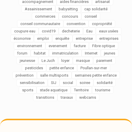
accompagnement
aides financières
artisanat
Assainissement
babysitting
cap solidarité
commerces
concours
conseil
conseil communautaire
convention
copropriété
coupure eau
covid19
decheterie
Eau
eaux usées
économie
emploi
enquête
entreprise
entreprises
environnement
evenement
facture
Fibre optique
forum
habitat
immatriculation
Internet
jeunes
jeunesse
Le Juch
loyer
masque
paiement
pesticides
petite enfance
Poullan-sur-mer
prévention
salle multisports
semaines petite enfance
sensibilisation
SIJ
social
soiree
solidarité
sports
stade aquatique
Territoire
tourisme
transitions
travaux
webcams