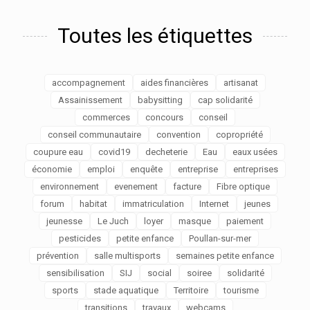
Toutes les étiquettes
accompagnement
aides financières
artisanat
Assainissement
babysitting
cap solidarité
commerces
concours
conseil
conseil communautaire
convention
copropriété
coupure eau
covid19
decheterie
Eau
eaux usées
économie
emploi
enquête
entreprise
entreprises
environnement
evenement
facture
Fibre optique
forum
habitat
immatriculation
Internet
jeunes
jeunesse
Le Juch
loyer
masque
paiement
pesticides
petite enfance
Poullan-sur-mer
prévention
salle multisports
semaines petite enfance
sensibilisation
SIJ
social
soiree
solidarité
sports
stade aquatique
Territoire
tourisme
transitions
travaux
webcams