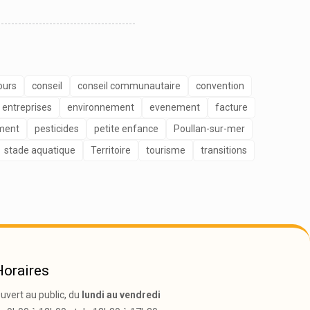
ours
conseil
conseil communautaire
convention
entreprises
environnement
evenement
facture
ment
pesticides
petite enfance
Poullan-sur-mer
stade aquatique
Territoire
tourisme
transitions
Horaires
uvert au public, du
lundi au vendredi