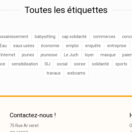
Toutes les étiquettes
Assainissement
babysitting
cap solidarité
commerces
conc
Eau
eaux usées
économie
emploi
enquête
entreprise
Internet
jeunes
jeunesse
Le Juch
loyer
masque
paie
nce
sensibilisation
SIJ
social
soiree
solidarité
sports
travaux
webcams
Contactez-nous !
75 Rue Ar veret
O